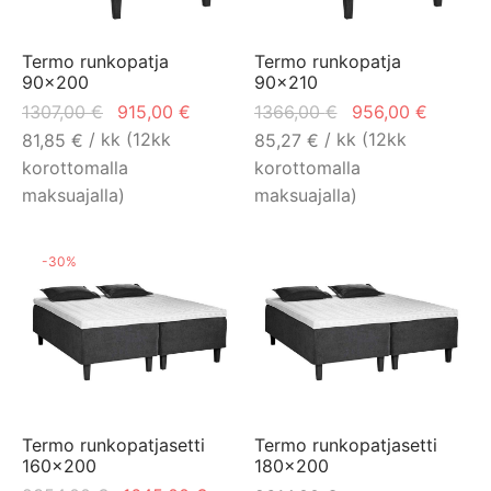
Termo runkopatja
Termo runkopatja
90×200
90×210
Alkuperäinen
Nykyinen
Alkuperäinen
Nykyin
1307,00
€
915,00
€
1366,00
€
956,00
€
hinta oli:
hinta on:
hinta oli:
hinta o
/ kk (12kk
/ kk (12kk
81,85
€
85,27
€
1307,00 €.
915,00 €.
1366,00 €.
956,00
korottomalla
korottomalla
maksuajalla)
maksuajalla)
-
30
%
Termo runkopatjasetti
Termo runkopatjasetti
160×200
180×200