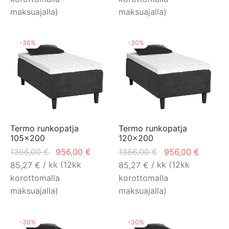
maksuajalla)
maksuajalla)
-
30
%
-
30
%
Termo runkopatja
Termo runkopatja
105×200
120×200
Alkuperäinen
Nykyinen
Alkuperäinen
Nykyin
1366,00
€
956,00
€
1366,00
€
956,00
€
hinta oli:
hinta on:
hinta oli:
hinta o
/ kk (12kk
/ kk (12kk
85,27
€
85,27
€
1366,00 €.
956,00 €.
1366,00 €.
956,00
korottomalla
korottomalla
maksuajalla)
maksuajalla)
-
30
%
-
30
%