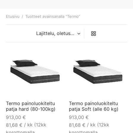
Etusivu
/
Tuotteet avainsanalla “Termo”
Termo painoluokiteltu
Termo painoluokiteltu
patja hard (80-100kg)
patja Soft (alle 60 kg)
913,00
€
913,00
€
/ kk (12kk
/ kk (12kk
81,68
€
81,68
€
korottomalla
korottomalla