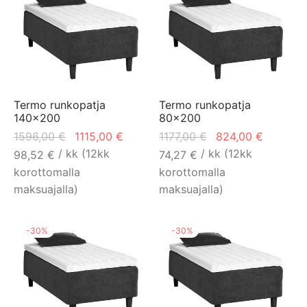
Termo runkopatja
Termo runkopatja
140×200
80×200
Alkuperäinen
Nykyinen
Alkuperäinen
Nykyine
1596,00
€
1115,00
€
1177,00
€
824,00
€
hinta oli:
hinta on:
hinta oli:
hinta on
/ kk (12kk
/ kk (12kk
98,52
€
74,27
€
1596,00 €.
1115,00 €.
1177,00 €.
824,00 
korottomalla
korottomalla
maksuajalla)
maksuajalla)
-
30
%
-
30
%