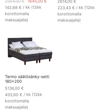
Alkuperäinen
Nykyinen
2354,00
€
1645,00
€
2614,00
€
hinta oli:
hinta on:
/ kk (12kk
142,68
€
/ kk (12kk
223,43
€
2354,00 €.
1645,00 €.
korottomalla
korottomalla
maksuajalla)
maksuajalla)
Termo säätösänky-setti
180×200
5136,00
€
/ kk (12kk
433,60
€
korottomalla
maksuajalla)