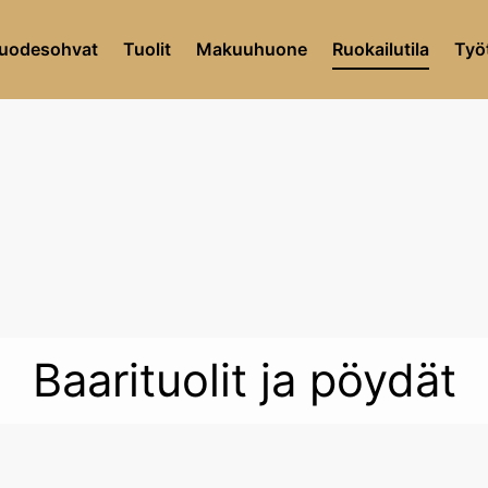
uodesohvat
Tuolit
Makuuhuone
Ruokailutila
Työt
Baarituolit ja pöydät