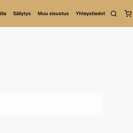
ila
Säilytys
Muu sisustus
Yhteystiedot