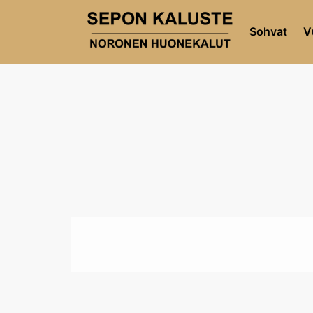
Sohvat
V