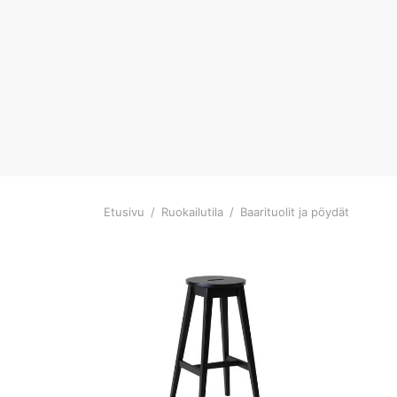
Etusivu
/
Ruokailutila
/
Baarituolit ja pöydät
Tällä
tuotteella
on
useampi