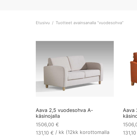
Etusivu
/
Tuotteet avainsanalla “vuodesohva”
Aava 2,5 vuodesohva A-
Aava 
käsinojalla
käsino
1506,00
€
1506
/ kk (12kk korottomalla
131,10
€
131,1