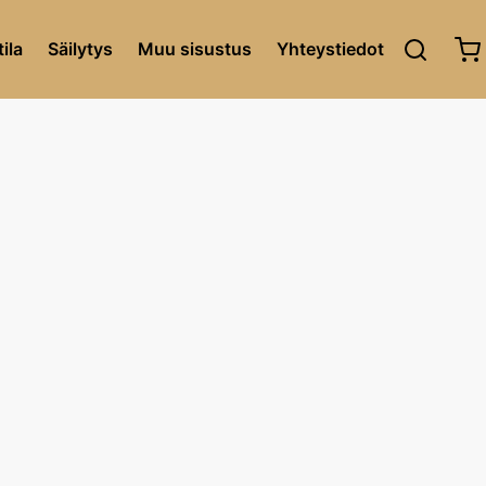
ila
Säilytys
Muu sisustus
Yhteystiedot