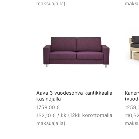
maksuajalla)
maksu
Aava 3 vuodesohva kantikkaalla
Kaner
käsinojalla
(vuod
1758,00
€
1259
/ kk (12kk korottomalla
152,10
€
110,5
maksuajalla)
maksu