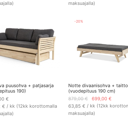
ajalla)
maksuajalla)
-
20
%
va puusohva + patjasarja
Notte divaanisohva + taitto
epituus 190)
(vuodepituus 190 cm)
Alkuperäinen
Nykyin
879,00
€
699,00
€
,00
€
hinta oli:
hinta o
/ kk (12kk korotto
/ kk (12kk korottomalla
63,85
€
2
€
879,00 €.
699,00
maksuajalla)
ajalla)