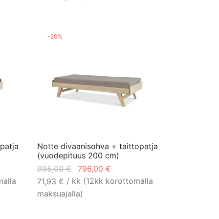
-
20
%
patja
Notte divaanisohva + taittopatja
(vuodepituus 200 cm)
en
Alkuperäinen
Nykyinen
995,00
€
796,00
€
n:
hinta oli:
hinta on:
malla
/ kk (12kk korottomalla
71,93
€
 €.
995,00 €.
796,00 €.
maksuajalla)