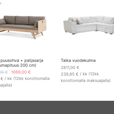
%
 puusohva + patjasarja
Taika vuodekulma
umapituus 200 cm)
2811,00
€
Alkuperäinen
Nykyinen
,00
€
1069,00
€
/ kk (12kk
239,85
€
hinta oli:
hinta on:
/ kk (12kk korottomalla
8
€
korottomalla maksuajalla)
1340,00 €.
1069,00 €.
ajalla)