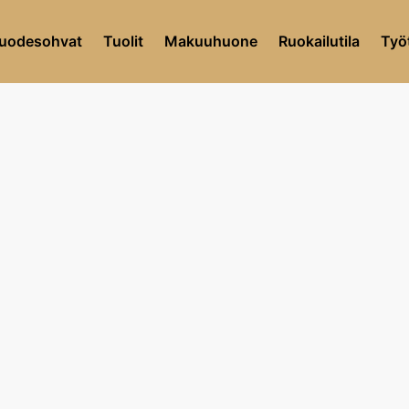
uodesohvat
Tuolit
Makuuhuone
Ruokailutila
Työt