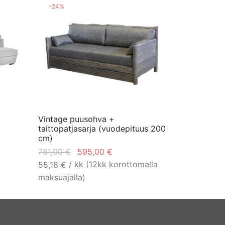
-
24
%
Vintage puusohva +
taittopatjasarja (vuodepituus 200
cm)
Alkuperäinen
Nykyinen
781,00
€
595,00
€
hinta oli:
hinta on:
/ kk (12kk korottomalla
55,18
€
781,00 €.
595,00 €.
maksuajalla)