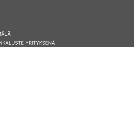
MÄLÄ
NKALUSTE YRITYKSENÄ
40 414 9997
seponkaluste.fi
s- ja sopimusehdot