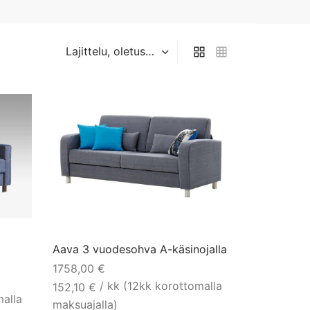
Aava 3 vuodesohva A-käsinojalla
1758,00
€
/ kk (12kk korottomalla
152,10
€
malla
maksuajalla)