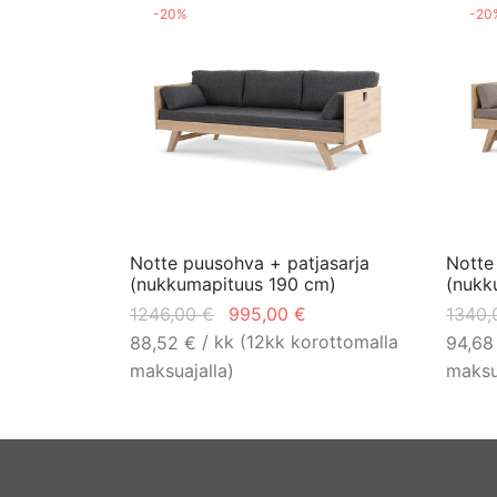
-
20
%
-
20
Notte puusohva + patjasarja
Notte
(nukkumapituus 190 cm)
(nukk
Alkuperäinen
Nykyinen
1246,00
€
995,00
€
1340
hinta oli:
hinta on:
/ kk (12kk korottomalla
88,52
€
94,6
1246,00 €.
995,00 €.
maksuajalla)
maksu