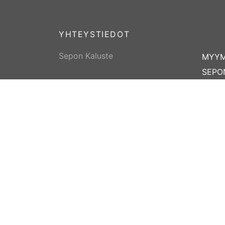
YHTEYSTIEDOT
Sepon Kaluste
MYY
SEPO
Tallivirrantie 8
77700 RAUTALAMPI
Puh 0
040 414 9997
info@
Palvelemme:
Tilau
ma – pe 9 – 17
la 10 – 13
su suljettu
Huom! Heinäkuun lauantait
suljettu