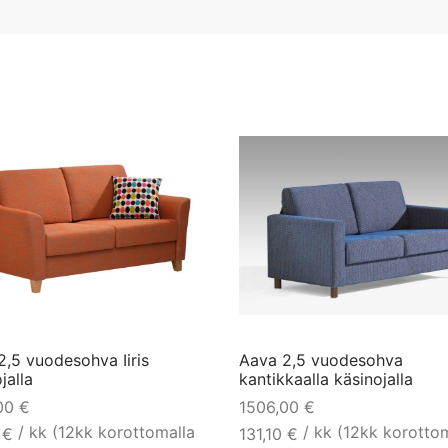
2,5 vuodesohva Iiris
Aava 2,5 vuodesohva
jalla
kantikkaalla käsinojalla
,00
€
1506,00
€
/ kk (12kk korottomalla
/ kk (12kk korotto
0
€
131,10
€