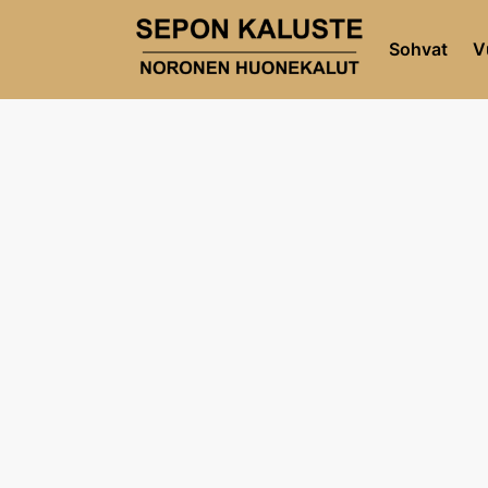
Sohvat
V