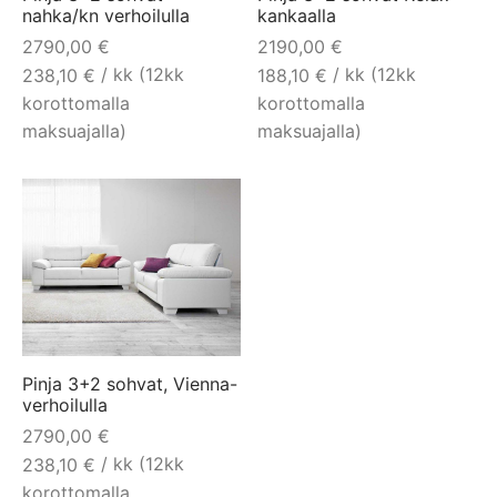
nahka/kn verhoilulla
kankaalla
2790,00
€
2190,00
€
/ kk (12kk
/ kk (12kk
238,10
€
188,10
€
korottomalla
korottomalla
maksuajalla)
maksuajalla)
Pinja 3+2 sohvat, Vienna-
verhoilulla
2790,00
€
/ kk (12kk
238,10
€
korottomalla