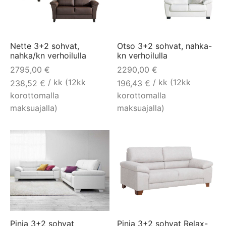
Nette 3+2 sohvat,
Otso 3+2 sohvat, nahka-
nahka/kn verhoilulla
kn verhoilulla
2795,00
€
2290,00
€
/ kk (12kk
/ kk (12kk
238,52
€
196,43
€
korottomalla
korottomalla
maksuajalla)
maksuajalla)
Pinja 3+2 sohvat
Pinja 3+2 sohvat Relax-