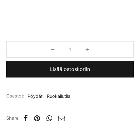
Lisää ostoskoriin
Osastot:
Pöydät
,
Ruokailutila
Share