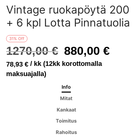
anisohvat
di
kisängyt
ituolit ja pöydät
asot
t
Vintage ruokapöytä 200
+ 6 kpl Lotta Pinnatuolia
asohvat
wa S ja M
ösängyt
öydät
akot
t
iwa XL
uspatjat
it
31
%
Off
Alkuperäinen
Nyky
1270,00
€
880,00
€
ne
yn kehikot
/ kk (12kk korottomalla
hinta oli:
hinta
78,93
€
yt ja peitteet
maksuajalla)
1270,00 €.
880,0
Info
Mitat
Kankaat
Toimitus
Rahoitus