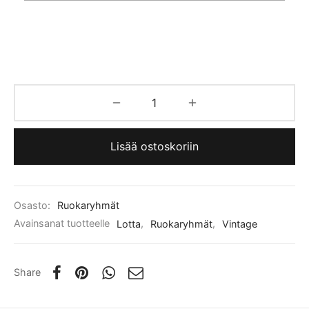
Lisää ostoskoriin
Osasto:
Ruokaryhmät
Avainsanat tuotteelle
Lotta
,
Ruokaryhmät
,
Vintage
Share