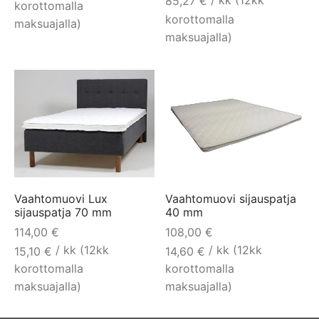
/ kk (12kk
85,27
€
korottomalla
1366,00 €.
956,00
korottomalla
maksuajalla)
maksuajalla)
Vaahtomuovi Lux
Vaahtomuovi sijauspatja
sijauspatja 70 mm
40 mm
114,00
€
108,00
€
/ kk (12kk
/ kk (12kk
15,10
€
14,60
€
korottomalla
korottomalla
maksuajalla)
maksuajalla)