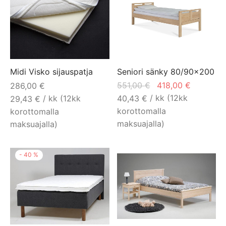
Midi Visko sijauspatja
Seniori sänky 80/90×200
Alkuperäinen
Nykyine
551,00
€
418,00
€
286,00
€
hinta oli:
hinta on:
/ kk (12kk
/ kk (12kk
40,43
€
29,43
€
551,00 €.
418,00 €
korottomalla
korottomalla
maksuajalla)
maksuajalla)
Tällä
-
40
%
tuotteella
on
useampi
muunnelma.
Voit