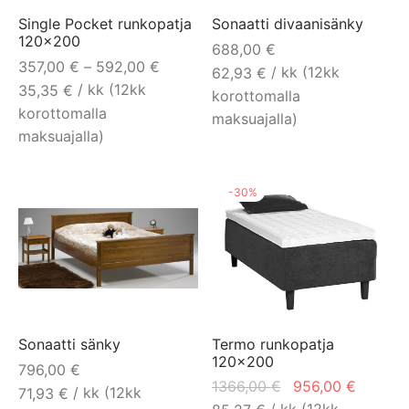
tehdä
Single Pocket runkopatja
Sonaatti divaanisänky
120×200
valinnat
688,00
€
Hintaluokka:
357,00
€
–
592,00
€
tuotteen
/ kk (12kk
62,93
€
357,00 € -
/ kk (12kk
35,35
€
sivulla.
korottomalla
592,00 €
korottomalla
maksuajalla)
maksuajalla)
Tällä
tuotteella
-
30
%
on
useampi
muunnelma.
Voit
tehdä
valinnat
Sonaatti sänky
Termo runkopatja
tuotteen
120×200
796,00
€
sivulla.
Alkuperäinen
Nykyin
1366,00
€
956,00
€
/ kk (12kk
71,93
€
hinta oli:
hinta o