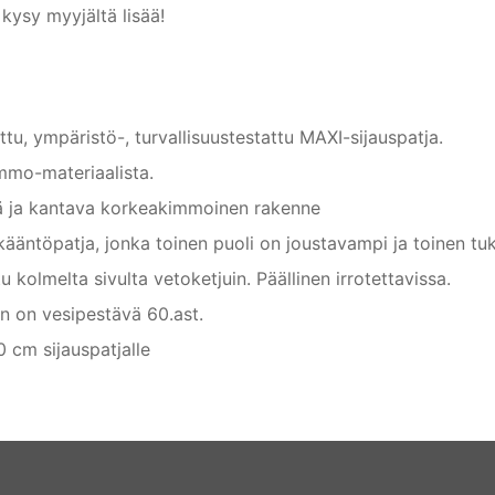
kysy myyjältä lisää!
tu, ympäristö-, turvallisuustestattu MAXI-sijauspatja.
immo-materiaalista.
 ja kantava korkeakimmoinen rakenne
kääntöpatja, jonka toinen puoli on joustavampi ja toinen t
u kolmelta sivulta vetoketjuin. Päällinen irrotettavissa.
en on vesipestävä 60.ast.
 cm sijauspatjalle