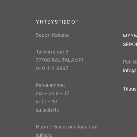
YHTEYSTIEDOT
Sepon Kaluste
MYY
SEPO
Tallivirrantie 8
77700 RAUTALAMPI
Puh 0
040 414 9997
info@
Palvelemme:
Tilau
ma – pe 9 – 17
la 10 – 13
su suljettu
Huom! Heinäkuun lauantait
suljettu