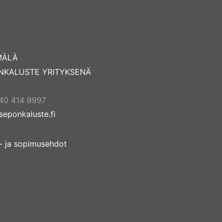
MÄLÄ
NKALUSTE YRITYKSENÄ
40 414 9997
seponkaluste.fi
s- ja sopimusehdot