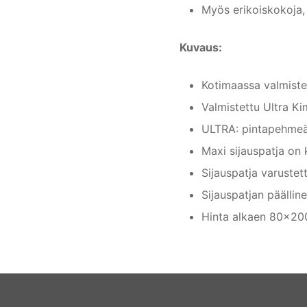
Myös erikoiskokoja, 
Kuvaus:
Kotimaassa valmistet
Valmistettu Ultra K
ULTRA: pintapehmeä
Maxi sijauspatja on 
Sijauspatja varustett
Sijauspatjan päällin
Hinta alkaen 80×200