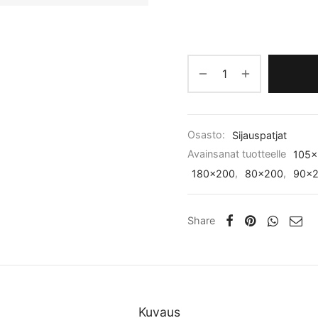
Osasto:
Sijauspatjat
Avainsanat tuotteelle
105x
180x200
,
80x200
,
90x
Share
Kuvaus