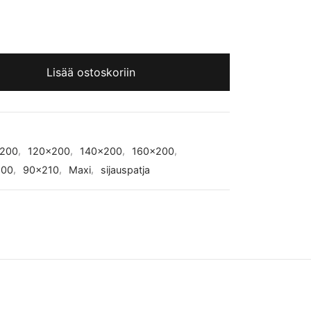
Lisää ostoskoriin
200
,
120x200
,
140x200
,
160x200
,
200
,
90x210
,
Maxi
,
sijauspatja