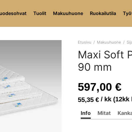
uodesohvat
Tuolit
Makuuhuone
Ruokailutila
Työt
Etusivu
/
Makuuhuone
/
Sij
Maxi Soft P
90 mm
597,00
€
/ kk (12kk
55,35
€
Info
Mitat
Kank