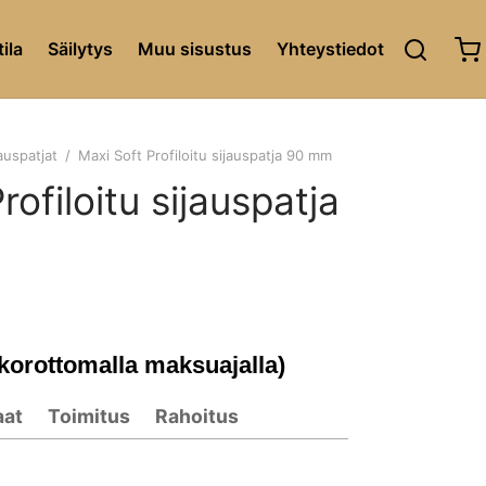
ila
Säilytys
Muu sisustus
Yhteystiedot
auspatjat
/
Maxi Soft Profiloitu sijauspatja 90 mm
rofiloitu sijauspatja
 korottomalla maksuajalla)
aat
Toimitus
Rahoitus