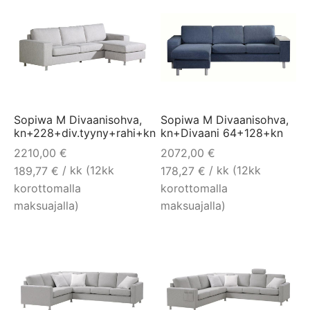
Sopiwa M Divaanisohva,
Sopiwa M Divaanisohva,
kn+228+div.tyyny+rahi+kn
kn+Divaani 64+128+kn
2210,00
€
2072,00
€
/ kk (12kk
/ kk (12kk
189,77
€
178,27
€
korottomalla
korottomalla
maksuajalla)
maksuajalla)