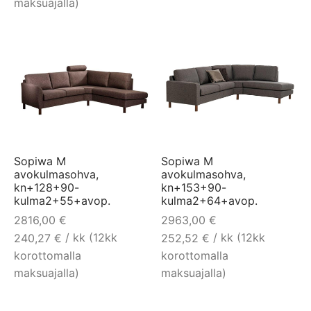
maksuajalla)
Sopiwa M
Sopiwa M
avokulmasohva,
avokulmasohva,
kn+128+90-
kn+153+90-
kulma2+55+avop.
kulma2+64+avop.
2816,00
€
2963,00
€
/ kk (12kk
/ kk (12kk
240,27
€
252,52
€
korottomalla
korottomalla
maksuajalla)
maksuajalla)