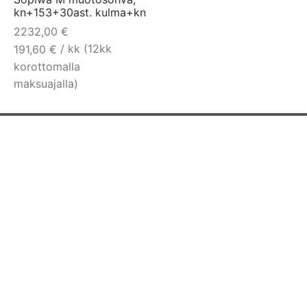
kn+153+30ast. kulma+kn
2232,00
€
/ kk (12kk
191,60
€
korottomalla
maksuajalla)
YHTEYSTIEDOT