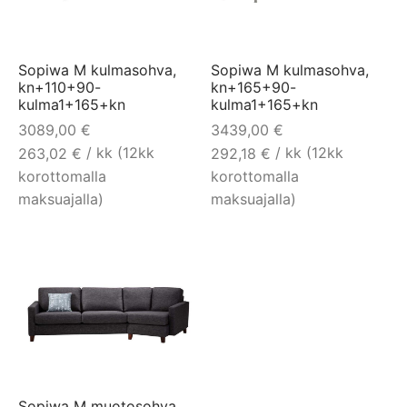
Sopiwa M kulmasohva,
Sopiwa M kulmasohva,
kn+110+90-
kn+165+90-
kulma1+165+kn
kulma1+165+kn
3089,00
€
3439,00
€
/ kk (12kk
/ kk (12kk
263,02
€
292,18
€
korottomalla
korottomalla
maksuajalla)
maksuajalla)
Sopiwa M muotosohva,