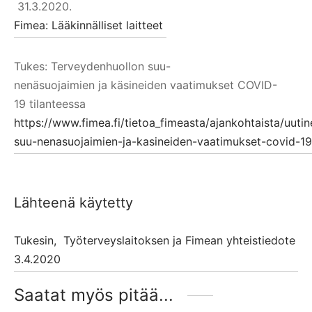
31.3.2020.
Fimea
:
Lääkinnälliset
laitteet
Tukes
:
Terveydenhuollon
suu-
nenäsuojaimien
ja
käsineiden
vaatimukset
COVID-
19
tilanteessa
https://www.fimea.fi/tietoa_fimeasta/ajankohtaista/uut
suu-nenasuojaimien-ja-kasineiden-vaatimukset-covid-19
Lähteenä käytetty
Tukesin, Työterveyslaitoksen ja Fimean yhteistiedote
3.4.2020
Saatat myös pitää...