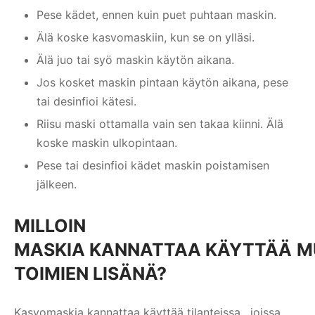
Pese kädet, ennen kuin puet puhtaan maskin.
Älä koske kasvomaskiin, kun se on ylläsi.
Älä juo tai syö maskin käytön aikana.
Jos kosket maskin pintaan käytön aikana, pese
tai desinfioi kätesi.
Riisu maski ottamalla vain sen takaa kiinni. Älä
koske maskin ulkopintaan.
Pese tai desinfioi kädet maskin poistamisen
jälkeen.
MILLOIN
M
ASKIA
KANNATTAA
KÄYTTÄÄ
M
TOIMIEN
LISÄNÄ
?
Kasvomaskia kannattaa käyttää tilanteissa, joissa