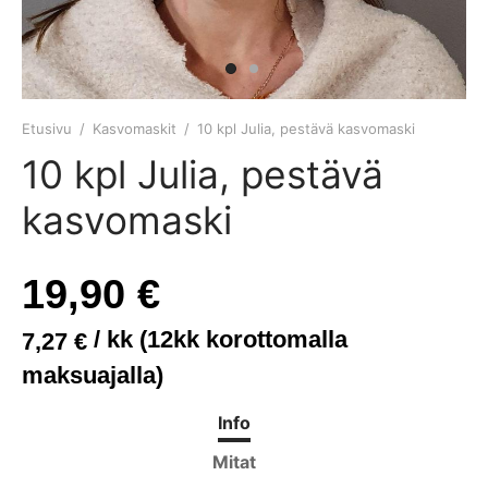
anisohvat
di
kisängyt
ituolit ja pöydät
asot
t
asohvat
wa S ja M
ösängyt
öydät
akot
t
iwa XL
uspatjat
it
Etusivu
/
Kasvomaskit
/
10 kpl Julia, pestävä kasvomaski
10 kpl Julia, pestävä
ne
yn kehikot
kasvomaski
yt ja peitteet
19,90
€
/ kk (12kk korottomalla
7,27
€
maksuajalla)
Info
Mitat