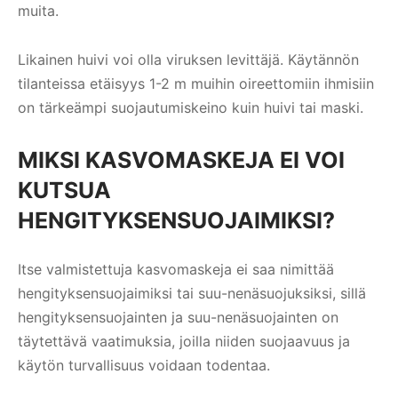
muita.
Likainen huivi voi olla viruksen levittäjä. Käytännön
tilanteissa etäisyys 1-2 m muihin oireettomiin ihmisiin
on tärkeämpi suojautumiskeino kuin huivi tai maski.
MIKSI KASVOMASKEJA EI VOI
KUTSUA
HENGITYKSENSUOJAIMIKSI?
Itse valmistettuja kasvomaskeja ei saa nimittää
hengityksensuojaimiksi tai suu-nenäsuojuksiksi, sillä
hengityksensuojainten ja suu-nenäsuojainten on
täytettävä vaatimuksia, joilla niiden suojaavuus ja
käytön turvallisuus voidaan todentaa.