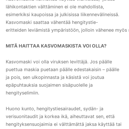
lähikontaktien välttäminen ei ole mahdollista,
esimerkiksi kaupoissa ja julkisissa liikennevälineissä.
Kasvomaski saattaa
vähentää hengitystie-
eritteiden leviämistä ympäristöön, jolloin vähenee myös m
MITÄ HAITTAA KASVOMASKISTA VOI OLLA?
Kasvomaski voi olla viruksen levittäjä. Jos päälle
puettua maskia puetaan päälle edestakaisin – päälle
ja pois, sen ulkopinnasta ja käsistä voi joutua
epäpuhtauksia suojaimen sisäpuolelle ja
hengityselimiin.
Huono kunto, hengitystiesairaudet, sydän- ja
verisuonitaudit ja korkea ikä, aiheuttavat sen, että
hengityksensuojaimia ei välttämättä jaksa käyttää tai