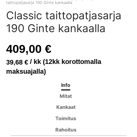
taittopatjasarja 190 Ginte kankaalla
anisohvat
di
kisängyt
ituolit ja pöydät
asot
t
Classic taittopatjasarja
asohvat
wa S ja M
ösängyt
öydät
akot
190 Ginte kankaalla
t
iwa XL
uspatjat
it
409,00
€
ne
yn kehikot
/ kk (12kk korottomalla
39,68
€
yt ja peitteet
maksuajalla)
Info
Mitat
Kankaat
Toimitus
Rahoitus