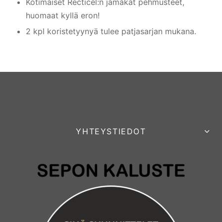
Kotimaiset Recticel:n jämäkät pehmusteet,
huomaat kyllä eron!
2 kpl koristetyynyä tulee patjasarjan mukana.
YHTEYSTIEDOT