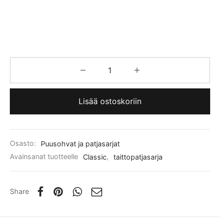
Lisää ostoskoriin
Osasto:
Puusohvat ja patjasarjat
Avainsanat tuotteelle
Classic
,
taittopatjasarja
Share