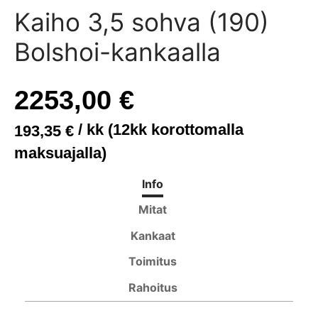
anisohvat
di
kisängyt
ituolit ja pöydät
asot
t
Kaiho 3,5 sohva (190)
Bolshoi-kankaalla
asohvat
wa S ja M
ösängyt
öydät
akot
t
iwa XL
uspatjat
it
2253,00
€
ne
yn kehikot
/ kk (12kk korottomalla
193,35
€
yt ja peitteet
maksuajalla)
Info
Mitat
Kankaat
Toimitus
Rahoitus