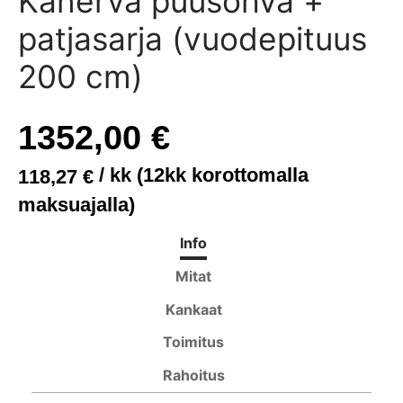
Kanerva puusohva +
anisohvat
di
kisängyt
ituolit ja pöydät
asot
t
patjasarja (vuodepituus
asohvat
wa S ja M
ösängyt
öydät
akot
200 cm)
t
iwa XL
uspatjat
it
1352,00
€
ne
yn kehikot
/ kk (12kk korottomalla
118,27
€
yt ja peitteet
maksuajalla)
Info
Mitat
Kankaat
Toimitus
Rahoitus