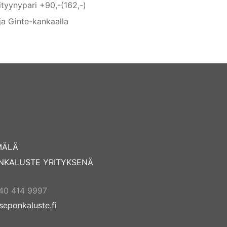
ityynypari +90,-(162,-)
ja Ginte-kankaalla
MÄLÄ
NKALUSTE YRITYKSENÄ
40 414 9997
seponkaluste.fi