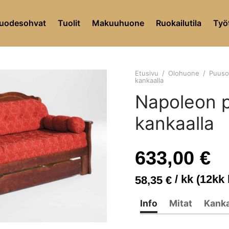
uodesohvat
Tuolit
Makuuhuone
Ruokailutila
Työt
Etusivu
/
Olohuone
/
Puusoh
kankaalla
Napoleon p
kankaalla
633,00
€
/ kk (12kk
58,35
€
Info
Mitat
Kank