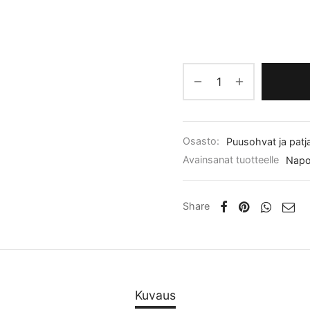
Osasto:
Puusohvat ja patja
Avainsanat tuotteelle
Napo
Share
Kuvaus