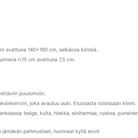
cm avattuna 140×190 cm, selkäosa kiinteä.
uimena n.15 cm avattuna 7,5 cm.
tettäviin puusohviin.
aksinkerroin, joka avautuu auki. Etuosasta toisissaan kiinni.
nkaassa: beige, kulta, hiekka, siniharmaa, ruskea, punaine
:n jämäkän pehmusteet, huomaat kyllä eron!