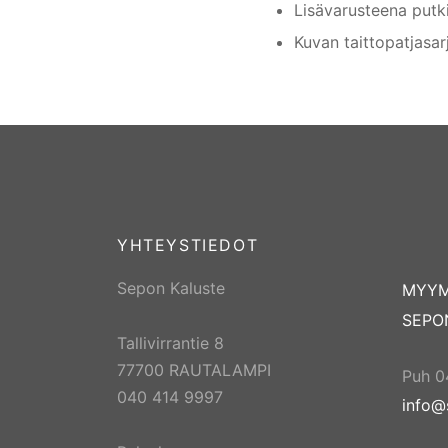
Lisävarusteena putk
Kuvan taittopatjasar
YHTEYSTIEDOT
Sepon Kaluste
MYY
SEPO
Tallivirrantie 8
77700 RAUTALAMPI
Puh 0
040 414 9997
info@