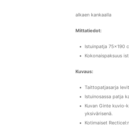
alkaen kankaalla
Mittatiedot:
Istuinpatja 75×190 
Kokonaispaksuus ist
Kuvaus:
Taittopatjasarja levi
Istuinosassa patja k
Kuvan Ginte kuvio-ka
yksivärisenä.
Kotimaiset Recticel