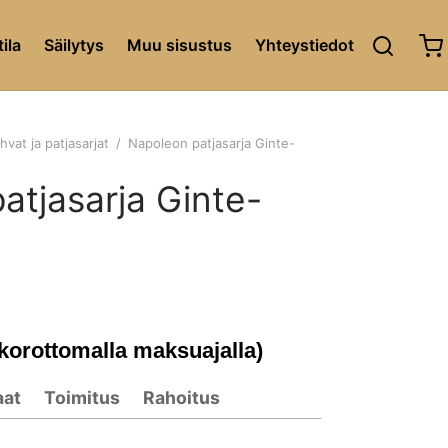
ila
Säilytys
Muu sisustus
Yhteystiedot
vat ja patjasarjat
/
Napoleon patjasarja Ginte-
atjasarja Ginte-
 korottomalla maksuajalla)
aat
Toimitus
Rahoitus