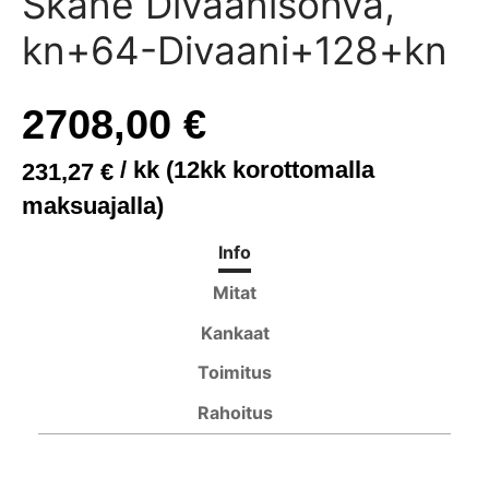
Skåne Divaanisohva,
anisohvat
di
kisängyt
ituolit ja pöydät
asot
t
kn+64-Divaani+128+kn
asohvat
wa S ja M
ösängyt
öydät
akot
2708,00
€
t
iwa XL
uspatjat
it
/ kk (12kk korottomalla
231,27
€
ne
yn kehikot
maksuajalla)
yt ja peitteet
Info
Mitat
Kankaat
Toimitus
Rahoitus