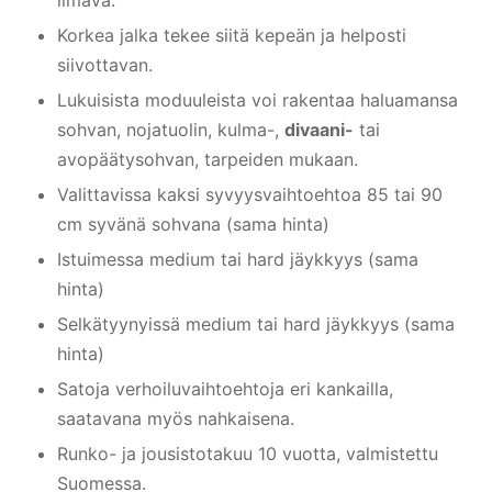
ilmava.
Korkea jalka tekee siitä kepeän ja helposti
siivottavan.
Lukuisista moduuleista voi rakentaa haluamansa
sohvan, nojatuolin, kulma-,
divaani-
tai
avopäätysohvan, tarpeiden mukaan.
Valittavissa kaksi syvyysvaihtoehtoa 85 tai 90
cm syvänä sohvana (sama hinta)
Istuimessa medium tai hard jäykkyys (sama
hinta)
Selkätyynyissä medium tai hard jäykkyys (sama
hinta)
Satoja verhoiluvaihtoehtoja eri kankailla,
saatavana myös nahkaisena.
Runko- ja jousistotakuu 10 vuotta, valmistettu
Suomessa.